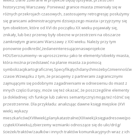
wieku. Dane zbierane w projekcie będą opisywać przestrzeń
historycznej Warszawy. Ponieważ granice miasta zmieniały się w
różnych przekrojach czasowych, zastosujemy retrogresję: posłużymy
się granicami administracyjnymi dzisiejszego miasta i przyjrzymy się
tym obiektom, które od XVI do początku XX wieku pojawiały się,
znikały, lub bez przerwy były obecne w przestrzeni na obszarze
zamkniętym granicami Warszawy z XXI wieku. Należy przy tym
ponownie podkreślić,żedaneinteresującenaswprojekcie
HOUSerozumiemy–w uproszczeniu–jako te elementy/obiekty miasta,
która można przedstawić na planie miasta za pomocą
symbolizacjikartograficznej.Specyfikątychdanychmożebyćzmiennośćw
czasie.Wzwiązku z tym, że pracujemy z partnerami zagranicznymi
zajmującymi się podobnymi zagadnieniami w odniesieniu do miast z
innych części Europy, może się też okazać, że poszczególne elementy
(a dokładniej: ich funkcje lub zakres semantyczny) mogą też różnić się
przestrzennie. Dla przykładu: analizując dawne księgi miejskie (XVI
wiek), wykazy
mieszkańców(XVIIIwiek),planykatastralne(XIXwiek),księgiadresowe(po
czątekXXwieku),zbierzemy wzmianki odnoszące się do ulic/dróg/
ścieżek/traktów/zaułków i innych traktów komunikacyjnych wraz z ich