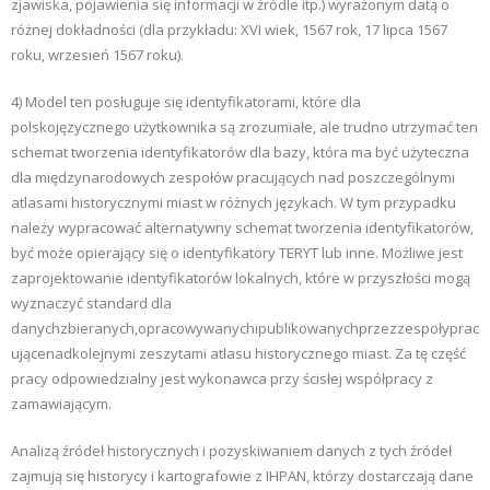
zjawiska, pojawienia się informacji w źródle itp.) wyrażonym datą o
różnej dokładności (dla przykładu: XVI wiek, 1567 rok, 17 lipca 1567
roku, wrzesień 1567 roku).
4) Model ten posługuje się identyfikatorami, które dla
polskojęzycznego użytkownika są zrozumiałe, ale trudno utrzymać ten
schemat tworzenia identyfikatorów dla bazy, która ma być użyteczna
dla międzynarodowych zespołów pracujących nad poszczególnymi
atlasami historycznymi miast w różnych językach. W tym przypadku
należy wypracować alternatywny schemat tworzenia identyfikatorów,
być może opierający się o identyfikatory TERYT lub inne. Możliwe jest
zaprojektowanie identyfikatorów lokalnych, które w przyszłości mogą
wyznaczyć standard dla
danychzbieranych,opracowywanychipublikowanychprzezzespołyprac
ującenadkolejnymi zeszytami atlasu historycznego miast. Za tę część
pracy odpowiedzialny jest wykonawca przy ścisłej współpracy z
zamawiającym.
Analizą źródeł historycznych i pozyskiwaniem danych z tych źródeł
zajmują się historycy i kartografowie z IHPAN, którzy dostarczają dane