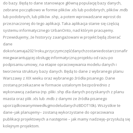
do bazy. Będą to dane stanowiące główną populację bazy danych,
zebrane początkowo w formie plików .xls lub podobnych, plików .mdb
lub podobnych, lub plików .shp, a potem wprowadzane wprost do
przeznaczonej do tego aplikacji. Taka aplikacja stanie się częścią
systemu informatycznego UrbanOnto, nad którym pracujemy.
Przewidujemy, że historycy zaangażowani w projekt będą zbierać
dane
dokońcamaja2021roku,przyczymczęśćdanychzostaniedostarczonafir
miegwarantującej obsługę informatyczną projektu od razu po
podpisaniu umowy, na etapie opracowywania modelu danych i
tworzenia struktury bazy danych. Będą to dane z wybranego planu
Warszawy z XIX wieku oraz wybranego źródła pisanego. Dane
zostaną przekazane w formacie ustalonym bezpośrednio z
wykonawcą zadania (np. pliki .shp dla danych pozyskanych z planu
miasta oraz plik .xls lub .mdb z danymi ze źródła pisanego
uporządkowanymiwedługmodeludanychzBDOT10k). Wszystkie te
dane–jak planujemy– zostaną wykorzystane do opracowania
publikacji projektowych a następnie – jak mamy nadzieję–przysłużą się
kolejnym projektom.