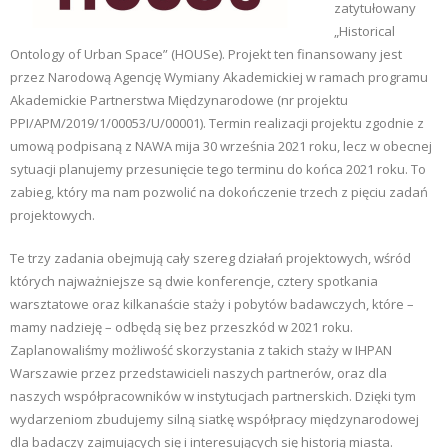
zatytułowany
„Historical
Ontology of Urban Space” (HOUSe). Projekt ten finansowany jest
przez Narodową Agencję Wymiany Akademickiej w ramach programu
Akademickie Partnerstwa Międzynarodowe (nr projektu
PPI/APM/2019/1/00053/U/00001). Termin realizacji projektu zgodnie z
umową podpisaną z NAWA mija 30 września 2021 roku, lecz w obecnej
sytuacji planujemy przesunięcie tego terminu do końca 2021 roku. To
zabieg, który ma nam pozwolić na dokończenie trzech z pięciu zadań
projektowych.
Te trzy zadania obejmują cały szereg działań projektowych, wśród
których najważniejsze są dwie konferencje, cztery spotkania
warsztatowe oraz kilkanaście staży i pobytów badawczych, które –
mamy nadzieję – odbędą się bez przeszkód w 2021 roku.
Zaplanowaliśmy możliwość skorzystania z takich staży w IHPAN
Warszawie przez przedstawicieli naszych partnerów, oraz dla
naszych współpracowników w instytucjach partnerskich. Dzięki tym
wydarzeniom zbudujemy silną siatkę współpracy międzynarodowej
dla badaczy zajmujących się i interesujących się historią miasta.