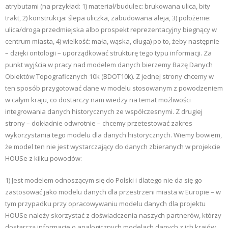
atrybutami (na przykład: 1) materiał/budulec: brukowana ulica, bity
trakt, 2) konstrukcja: ślepa uliczka, zabudowana aleja, 3) położenie:
ulica/droga przedmiejska albo prospekt reprezentacyjny biegnący w
centrum miasta, 4) wielkość: mała, wąska, długa) po to, żeby następnie
– dzięki ontologii – uporządkować strukturę tego typu informacji. Za
punkt wyjścia w pracy nad modelem danych bierzemy Bazę Danych
Obiektów Topograficznych 10k (BDOT10k). Z jednej strony chcemy w
ten sposób przygotować dane w modelu stosowanym z powodzeniem
w całym kraju, co dostarczy nam wiedzy na temat możliwości
integrowania danych historycznych ze współczesnymi. Z drugiej
strony – dokładnie odwrotnie – chcemy przetestować zakres
wykorzystania tego modelu dla danych historycznych. Wiemy bowiem,
że model ten nie jest wystarczający do danych zbieranych w projekcie
HOUSe z kilku powodów:
1) Jest modelem odnoszącym się do Polski i dlatego nie da się go
zastosować jako modelu danych dla przestrzeni miasta w Europie – w
tym przypadku przy opracowywaniu modelu danych dla projektu
HOUSe należy skorzystać z doświadczenia naszych partnerów, którzy
dostarczą informacje o analogicznych modelach danych z ich krajów.