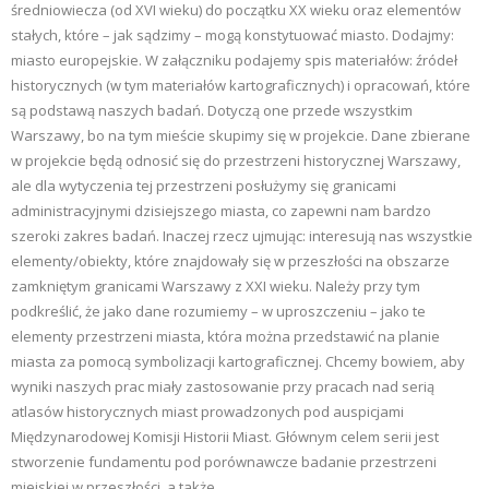
średniowiecza (od XVI wieku) do początku XX wieku oraz elementów
stałych, które – jak sądzimy – mogą konstytuować miasto. Dodajmy:
miasto europejskie. W załączniku podajemy spis materiałów: źródeł
historycznych (w tym materiałów kartograficznych) i opracowań, które
są podstawą naszych badań. Dotyczą one przede wszystkim
Warszawy, bo na tym mieście skupimy się w projekcie. Dane zbierane
w projekcie będą odnosić się do przestrzeni historycznej Warszawy,
ale dla wytyczenia tej przestrzeni posłużymy się granicami
administracyjnymi dzisiejszego miasta, co zapewni nam bardzo
szeroki zakres badań. Inaczej rzecz ujmując: interesują nas wszystkie
elementy/obiekty, które znajdowały się w przeszłości na obszarze
zamkniętym granicami Warszawy z XXI wieku. Należy przy tym
podkreślić, że jako dane rozumiemy – w uproszczeniu – jako te
elementy przestrzeni miasta, która można przedstawić na planie
miasta za pomocą symbolizacji kartograficznej. Chcemy bowiem, aby
wyniki naszych prac miały zastosowanie przy pracach nad serią
atlasów historycznych miast prowadzonych pod auspicjami
Międzynarodowej Komisji Historii Miast. Głównym celem serii jest
stworzenie fundamentu pod porównawcze badanie przestrzeni
miejskiej w przeszłości, a także