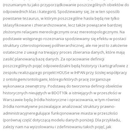
(rozumianym tu jako przyporządkowanie poszczególnych obiektów do
odpowiednich klas i kategorii). Spodziewamy się, że w ten sposób
powstanie tezaurus, w którym poszczególne hasła będą nie tylko
sklasyfikowane i zhierarchizowane, lecz także powiązane bardziej
złożonymi relacjami mereologicznymi oraz mereotopologicznymi. Na
podstawie wstępnego rozeznania spodziewamy się efektu w postaci
struktury czterostopniowej polihierarchicznej, ale nie jest to założenie
ostateczne z uwagi na trwający proces zbierania danych, które mają
zasilić planowaną bazę danych. Za opracowanie definicji
poszczególnych pojęć odpowiedzialni będą historycy i kartografowie z
zespołu realizującego projekt HOUSe w IHPAN przy ścisłej współpracy
z ontologiem/ontologami, którego/których pracę zorganizuje
wykonawca zewnętrzny. Podstawą do tworzenia definicji obiektów
historycznych nieujętych w BDOT10k a istniejących w przeszłości w
Warszawie będą źródła historyczne i opracowania, w tym również
źródła normatywne pozwalające analizować struktury prawno-
administracyjneregulujące funkcjonowanie miasta w przeszłości
(porównaj część dotyczącą modelu danych poniżej). Dla przykładu,
zależy nam na wyizolowaniu i zdefiniowaniu takich pojęć, jak