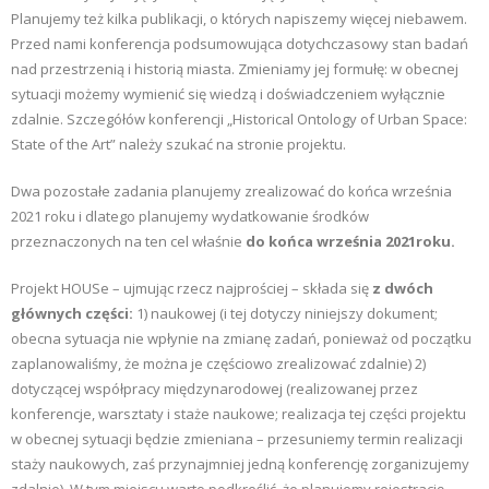
Planujemy też kilka publikacji, o których napiszemy więcej niebawem.
Przed nami konferencja podsumowująca dotychczasowy stan badań
nad przestrzenią i historią miasta. Zmieniamy jej formułę: w obecnej
sytuacji możemy wymienić się wiedzą i doświadczeniem wyłącznie
zdalnie. Szczegółów konferencji „Historical Ontology of Urban Space:
State of the Art” należy szukać na stronie projektu.
Dwa pozostałe zadania planujemy zrealizować do końca września
2021 roku i dlatego planujemy wydatkowanie środków
przeznaczonych na ten cel właśnie
do końca września 2021roku.
Projekt HOUSe – ujmując rzecz najprościej – składa się
z dwóch
głównych części:
1) naukowej (i tej dotyczy niniejszy dokument;
obecna sytuacja nie wpłynie na zmianę zadań, ponieważ od początku
zaplanowaliśmy, że można je częściowo zrealizować zdalnie) 2)
dotyczącej współpracy międzynarodowej (realizowanej przez
konferencje, warsztaty i staże naukowe; realizacja tej części projektu
w obecnej sytuacji będzie zmieniana – przesuniemy termin realizacji
staży naukowych, zaś przynajmniej jedną konferencję zorganizujemy