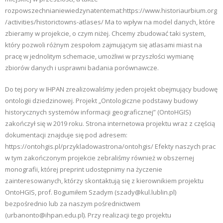
rozpowszechnianiewiedzynatentemat:https://www.historiaurbium.org
/activities/historictowns-atlases/ Ma to wpływ na model danych, które
zbieramy w projekcie, o czym niżej. Chcemy zbudować taki system,
który pozwoli różnym zespołom zajmującym się atlasami miast na
pracę w jednolitym schemacie, umożliwi w przyszłości wymianę
zbiorów danych i usprawni badania porównawcze.
Do tej pory w IHPAN zrealizowaliśmy jeden projekt obejmujący budowę
ontologii dziedzinowej. Projekt „Ontologiczne podstawy budowy
historycznych systemów informacji geograficznej” (OntoHGIS)
zakończył się w 2019 roku. Strona internetowa projektu wraz z częścią
dokumentacji znajduje się pod adresem:
https://ontohgis.pl/przykladowastrona/ontohgis/ Efekty naszych prac
w tym zakończonym projekcie zebraliśmy również w obszernej
monografii, której preprint udostępnimy na życzenie
zainteresowanych, którzy skontaktują się z kierownikiem projektu
OntoHGIS, prof. Bogumiłem Szadym (szady@kul.lublin.pl)
bezpośrednio lub za naszym pośrednictwem
(urbanonto@ihpan.edu.pl). Przy realizacji tego projektu