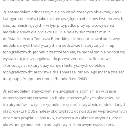
2) Jest modelem odnoszącym się do współczesnych obiektów, klas i
kategori i obiektów i jako taki nie uwzględnia obiektów historycznych,
dziś już nieistniejących – w tym przypadku przy opracowywaniu
modelu danych dla projektu HOUSe należy skorzystać m.in. z
doświadczeń dra Tomasza Paneckiego, który opracował podstawy
modelu danych historycznych na podstawie historycznych map
topograficznych, jednak z zastrzeżeniem, że model ten nie odnosi się
wystarczająco szczegółowo do przestrzeni miasta. Rozprawę
„Koncepcja struktury bazy danych historycznych obiektów
topograficznych” autorstwa dra Tomasza Paneckiego można znaleźć
tutaj: https://depotuw.ceon.pl/handle/item/2643
3) Jest modelem statycznym, nieuwzględniającym zmian w czasie
odnoszących się zarówno do funkcji poszczególnych obiektów, jak i
ich atrybutów – w tym przypadku przy opracowywaniu modelu danych
dla projektu HOUSe należy skorzystać z doświadczeń wypracowanych
w ramach projektu OntoHGIS, zwłaszcza w zakresie atrybutu „czas”
określanego momentem początkowym i końcowym (wystąpienia