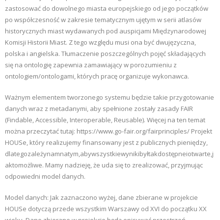
zastosować do dowolnego miasta europejskiego od jego początków
po współczesność w zakresie tematycznym ujętym w serii atlasów
historycznych miast wydawanych pod auspicjami Międzynarodowej
Komisji Historii Miast. Z tego względu musi ona być dwujęzyczna,
polska i angielska. Tłumaczenie poszczególnych pojęć składających
się na ontologię zapewnia zamawiający w porozumieniu z
ontologiem/ontologami, których pracę organizuje wykonawca.
Ważnym elementem tworzonego systemu będzie takie przygotowanie
danych wraz z metadanymi, aby spełnione zostały zasady FAIR
(Findable, Accessible, Interoperable, Reusable). Więcej na ten temat
można przeczytać tutaj: https://www.go-fair.org/fairprinciples/ Projekt
HOUSe, który realizujemy finansowany jest z publicznych pieniędzy,
dlategozależynamnatym,abywszystkiewynikibyłtakdostępneiotwarte,j
aktomożliwe. Mamy nadzieję, że uda się to zrealizować, przyjmując
odpowiedni model danych.
Model danych: Jak zaznaczono wyżej, dane zbierane w projekcie
HOUSe dotyczą przede wszystkim Warszawy od XVI do początku XX