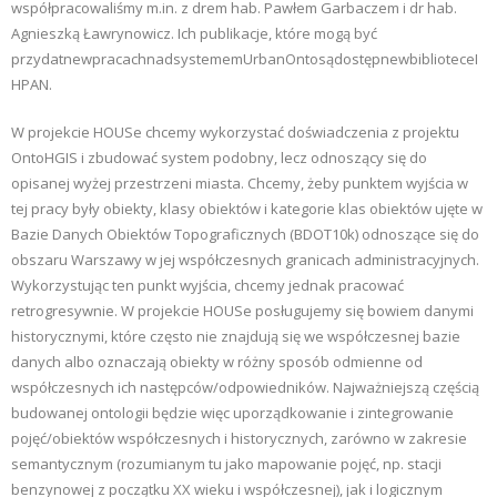
współpracowaliśmy m.in. z drem hab. Pawłem Garbaczem i dr hab.
Agnieszką Ławrynowicz. Ich publikacje, które mogą być
przydatnewpracachnadsystememUrbanOntosądostępnewbiblioteceI
HPAN.
W projekcie HOUSe chcemy wykorzystać doświadczenia z projektu
OntoHGIS i zbudować system podobny, lecz odnoszący się do
opisanej wyżej przestrzeni miasta. Chcemy, żeby punktem wyjścia w
tej pracy były obiekty, klasy obiektów i kategorie klas obiektów ujęte w
Bazie Danych Obiektów Topograficznych (BDOT10k) odnoszące się do
obszaru Warszawy w jej współczesnych granicach administracyjnych.
Wykorzystując ten punkt wyjścia, chcemy jednak pracować
retrogresywnie. W projekcie HOUSe posługujemy się bowiem danymi
historycznymi, które często nie znajdują się we współczesnej bazie
danych albo oznaczają obiekty w różny sposób odmienne od
współczesnych ich następców/odpowiedników. Najważniejszą częścią
budowanej ontologii będzie więc uporządkowanie i zintegrowanie
pojęć/obiektów współczesnych i historycznych, zarówno w zakresie
semantycznym (rozumianym tu jako mapowanie pojęć, np. stacji
benzynowej z początku XX wieku i współczesnej), jak i logicznym