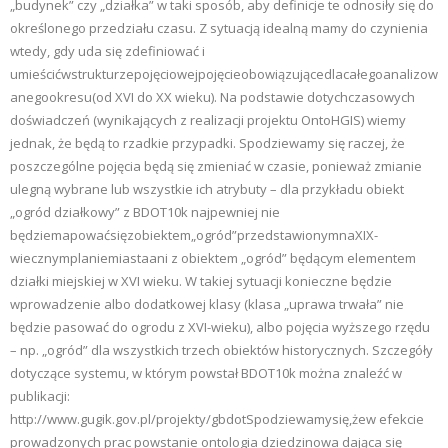
„budynek” czy „działka” w taki sposób, aby definicje te odnosiły się do
określonego przedziału czasu. Z sytuacją idealną mamy do czynienia
wtedy, gdy uda się zdefiniować i
umieścićwstrukturzepojęciowejpojęcieobowiązującedlacałegoanalizow
anegookresu(od XVI do XX wieku). Na podstawie dotychczasowych
doświadczeń (wynikających z realizacji projektu OntoHGIS) wiemy
jednak, że będą to rzadkie przypadki. Spodziewamy się raczej, że
poszczególne pojęcia będą się zmieniać w czasie, ponieważ zmianie
ulegną wybrane lub wszystkie ich atrybuty – dla przykładu obiekt
„ogród działkowy” z BDOT10k najpewniej nie
będziemapowaćsięzobiektem„ogród”przedstawionymnaXIX-
wiecznymplaniemiastaani z obiektem „ogród” będącym elementem
działki miejskiej w XVI wieku. W takiej sytuacji konieczne będzie
wprowadzenie albo dodatkowej klasy (klasa „uprawa trwała” nie
będzie pasować do ogrodu z XVI-wieku), albo pojęcia wyższego rzędu
– np. „ogród” dla wszystkich trzech obiektów historycznych. Szczegóły
dotyczące systemu, w którym powstał BDOT10k można znaleźć w
publikacji:
http://www.gugik.gov.pl/projekty/gbdotSpodziewamysię,żew efekcie
prowadzonych prac powstanie ontologia dziedzinowa dająca się