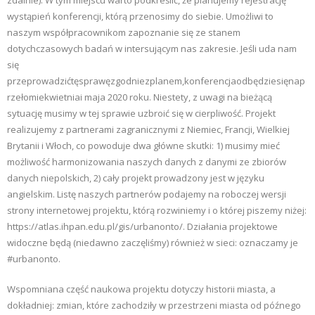
zdalnie). W tym miejscu warto podkreślić, że planujemy rejestrację
wystąpień konferencji, którą przenosimy do siebie. Umożliwi to
naszym współpracownikom zapoznanie się ze stanem
dotychczasowych badań w intersującym nas zakresie. Jeśli uda nam
się
przeprowadzićtęsprawęzgodniezplanem,konferencjaodbędziesięnap
rzełomiekwietniai maja 2020 roku. Niestety, z uwagi na bieżącą
sytuację musimy w tej sprawie uzbroić się w cierpliwość. Projekt
realizujemy z partnerami zagranicznymi z Niemiec, Francji, Wielkiej
Brytanii i Włoch, co powoduje dwa główne skutki: 1) musimy mieć
możliwość harmonizowania naszych danych z danymi ze zbiorów
danych niepolskich, 2) cały projekt prowadzony jest w języku
angielskim. Listę naszych partnerów podajemy na roboczej wersji
strony internetowej projektu, którą rozwiniemy i o której piszemy niżej:
https://atlas.ihpan.edu.pl/gis/urbanonto/. Działania projektowe
widoczne będą (niedawno zaczęliśmy) również w sieci: oznaczamy je
#urbanonto.
Wspomniana część naukowa projektu dotyczy historii miasta, a
dokładniej: zmian, które zachodziły w przestrzeni miasta od późnego