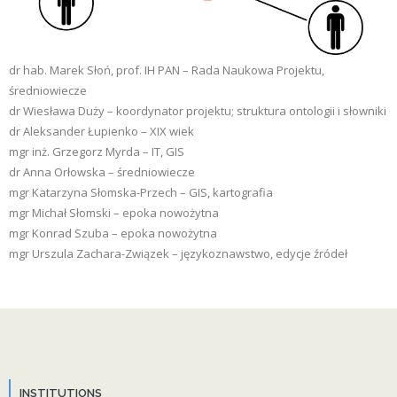
dr hab. Marek Słoń, prof. IH PAN – Rada Naukowa Projektu,
średniowiecze
dr Wiesława Duży – koordynator projektu; struktura ontologii i słowniki
dr Aleksander Łupienko – XIX wiek
mgr inż. Grzegorz Myrda – IT, GIS
dr Anna Orłowska – średniowiecze
mgr Katarzyna Słomska-Przech – GIS, kartografia
mgr Michał Słomski – epoka nowożytna
mgr Konrad Szuba – epoka nowożytna
mgr Urszula Zachara-Związek – językoznawstwo, edycje źródeł
INSTITUTIONS